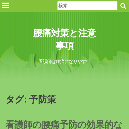
Skip
検
to
索:
content
腰痛対策と注意
事項
看護師は腰痛になりやすい
タグ:
予防策
看護師の腰痛予防の効果的な