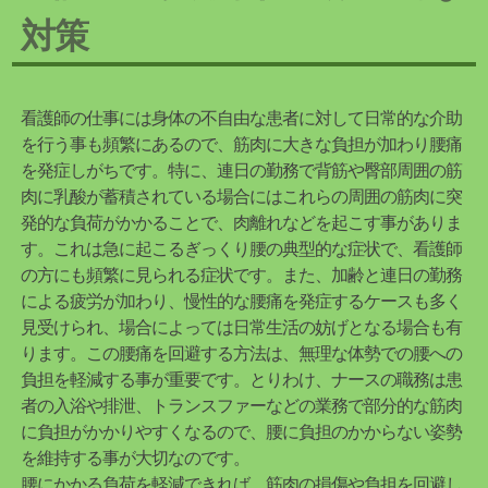
対策
看護師の仕事には身体の不自由な患者に対して日常的な介助
を行う事も頻繁にあるので、筋肉に大きな負担が加わり腰痛
を発症しがちです。特に、連日の勤務で背筋や臀部周囲の筋
肉に乳酸が蓄積されている場合にはこれらの周囲の筋肉に突
発的な負荷がかかることで、肉離れなどを起こす事がありま
す。これは急に起こるぎっくり腰の典型的な症状で、看護師
の方にも頻繁に見られる症状です。また、加齢と連日の勤務
による疲労が加わり、慢性的な腰痛を発症するケースも多く
見受けられ、場合によっては日常生活の妨げとなる場合も有
ります。この腰痛を回避する方法は、無理な体勢での腰への
負担を軽減する事が重要です。とりわけ、ナースの職務は患
者の入浴や排泄、トランスファーなどの業務で部分的な筋肉
に負担がかかりやすくなるので、腰に負担のかからない姿勢
を維持する事が大切なのです。
腰にかかる負荷を軽減できれば、筋肉の損傷や負担を回避し